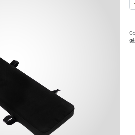
Co
gé