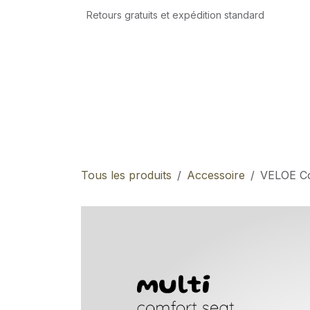
Se rendre au contenu
Retours gratuits et expédition standard
Accueil
Boutique
Atelier
Location
Tous les produits
Accessoire
VELOE Co