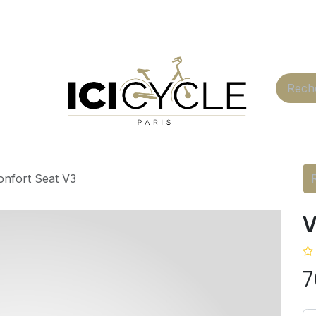
Blog
Boutique
nfort Seat V3
V
7