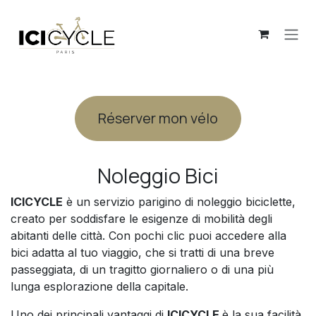
Passa al contenuto
Réserver mon vélo
Noleggio Bici
ICIC​YC​LE
è un servizio parigino di noleggio biciclette,
creato per soddisfare le esigenze di mobilità degli
abitanti delle città. Con pochi clic puoi accedere alla
bici adatta al tuo viaggio, che si tratti di una breve
passeggiata, di un tragitto giornaliero o di una più
lunga esplorazione della capitale.
Uno dei principali vantaggi di
ICICYCLE
è la sua facilità