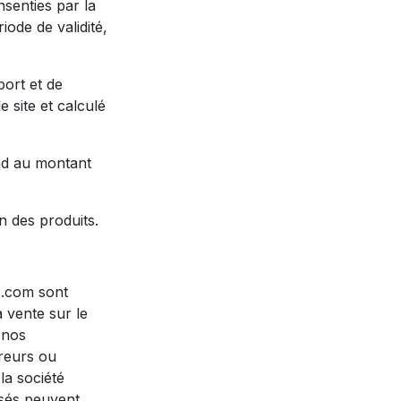
nsenties par la
iode de validité,
port et de
e site et calculé
nd au montant
on des produits.
oo.com sont
a vente sur le
 nos
rreurs ou
la société
osés peuvent