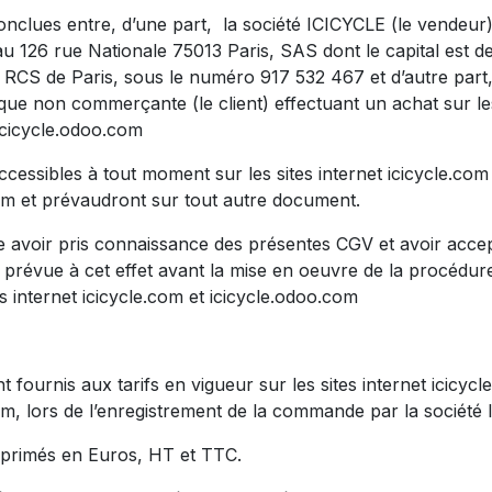
nclues entre, d’une part, la société ICICYCLE (le vendeur),
 au 126 rue Nationale 75013 Paris, SAS dont le capital est 
 RCS de Paris, sous le numéro 917 532 467 et d’autre part,
ue non commerçante (le client) effectuant un achat sur les
 icicycle.odoo.com
cessibles à tout moment sur les sites internet icicycle.com
om et prévaudront sur tout autre document.
re avoir pris connaissance des présentes CGV et avoir acce
 prévue à cet effet avant la mise en oeuvre de la procéd
es internet icicycle.com et icicycle.odoo.com
t fournis aux tarifs en vigueur sur les sites internet icicycl
om, lors de l’enregistrement de la commande par la société
xprimés en Euros, HT et TTC.