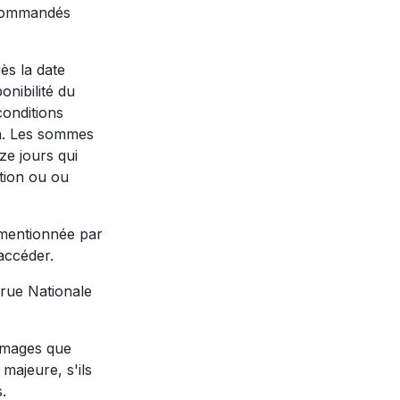
s commandés
ès la date
onibilité du
conditions
on. Les sommes
ze jours qui
ation ou ou
 mentionnée par
 accéder.
 rue Nationale
mmages que
majeure, s'ils
.