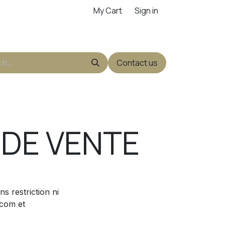
My Cart
Sign in
Contact us
 DE VENTE
s restriction ni
.com et