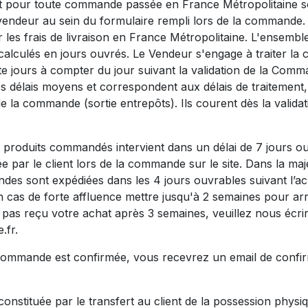
rt pour toute commande passée en France Métropolitaine so
 vendeur au sein du formulaire rempli lors de la command
r les frais de livraison en France Métropolitaine. L'ensemble
alculés en jours ouvrés. Le Vendeur s'engage à traiter l
te jours à compter du jour suivant la validation de la Comm
es délais moyens et correspondent aux délais de traitement
de la commande (sortie entrepôts). Ils courent dès la validat
s produits commandés intervient dans un délai de 7 jours o
ée par le client lors de la commande sur le site. Dans la ma
des sont expédiées dans les 4 jours ouvrables suivant l’ac
n cas de forte affluence mettre jusqu'à 2 semaines pour arr
 pas reçu votre achat après 3 semaines, veuillez nous écri
e.fr.
commande est confirmée, vous recevrez un email de confir
 constituée par le transfert au client de la possession phys