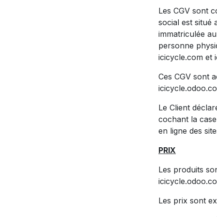
Les CGV sont co
social est situé
immatriculée au
personne physiq
icicycle.com et
Ces CGV sont ac
icicycle.odoo.c
Le Client décla
cochant la case
en ligne des sit
PRIX
Les produits son
icicycle.odoo.c
Les prix sont e