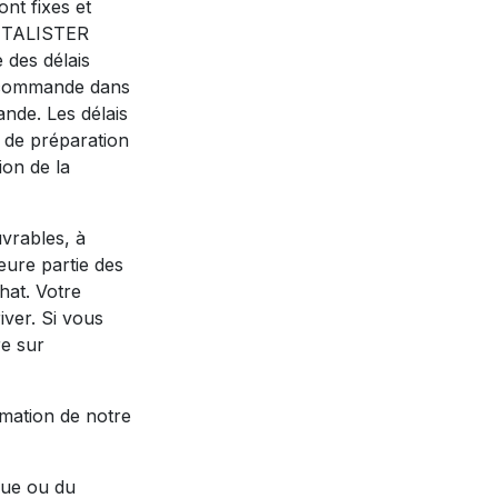
nt fixes et
e. TALISTER
 des délais
a commande dans
ande. Les délais
, de préparation
ion de la
uvrables, à
jeure partie des
hat. Votre
iver. Si vous
re sur
mation de notre
ique ou du