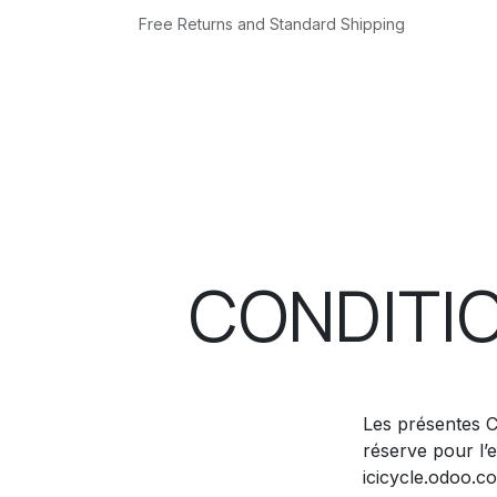
Skip to Content
Free Returns and Standard Shipping
Home
Shop
Workshop
Renting
CONDITIO
Les présentes Co
réserve pour l’e
icicycle.odoo.c