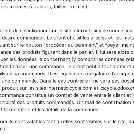
ions minimes (couleurs, tailles, formes).
 client de sélectionner sur le site internet icicycle.com et i
il désire commander. Le client choisit les articles et les me
iquant sur le bouton “procéder au paiement” et “payer mainte
ande des produits figurant dans le panier. Il lui sera alors
r les données le concernant (y compris les données rela
t de finaliser une commande, le client peut à tout moment v
tails de sa commande. Il est également obligatoire d’accepe
 une commande. Dans le cas contraire il ne sera pas possi
roduit sur les sites interneticicycle.com et icicycle.odoo.
 commande constitue un contrat de vente entre le client et 
onibilité des produits commandés. Un mail de confirmation
t la réception et les détails de la commande.
duits sont valables tant qu’elles sont visibles sur le site, da
es.