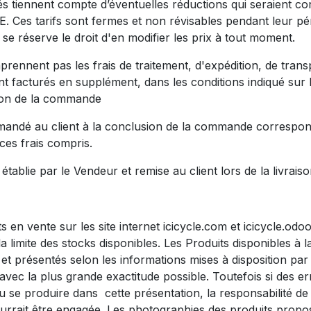
hés tiennent compte d’éventuelles réductions qui seraient co
. Ces tarifs sont fermes et non révisables pendant leur pér
se réserve le droit d'en modifier les prix à tout moment.
rennent pas les frais de traitement, d'expédition, de trans
ont facturés en supplément, dans les conditions indiqué sur l
tion de la commande
mandé au client à la conclusion de la commande correspo
 ces frais compris.
établie par le Vendeur et remise au client lors de la livrais
s en vente sur les site internet icicycle.com et icicycle.od
 limite des stocks disponibles. Les Produits disponibles à l
s et présentés selon les informations mises à disposition par
avec la plus grande exactitude possible. Toutefois si des e
 se produire dans cette présentation, la responsabilité de 
rrait être engagée. Les photographies des produits prop