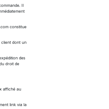
 commande. Il
 immédiatement
o.com constitue
client dont un
expédition des
du droit de
x affiché au
ent link via la