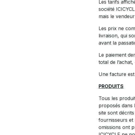
Les tarifs affic
société ICICYCLE
mais le vendeur 
Les prix ne comp
livraison, qui s
avant la passa
Le paiement de
total de l’achat,
Une facture est 
PRODUITS
Tous les produit
proposés dans la
site sont décrit
fournisseurs et 
omissions ont pu
ICICYCLE ne pou