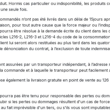
uit. Hormis cas particulier ou indisponibilité, les produit
 une seule fois.
commandés n’ont pas été livrés dans un délai de 15jours apr
vraison, pour tout autre cause que la force majeur ou l’indisp
 pourra être résolue à la demande écrite du client dans les 
icles L216-2, L216-3 et L216-4 du code de la consommati
lient lui seront alors restituées au plus tard dans les quator
de dénonciation du contrat, à l’exclusion de toute indemnis
sont assurées par un transporteur indépendant, à l’adresse
e la commande et à laquelle le transporteur peut facilement
e également la livraison gratuite en point de vente au 126
pourra pas être tenu pour responsable des pertes ou do
ubir si les pertes ou dommages résultent d'un cas de force 
au fait imprévisible d'un tiers, ou s'ils vous sont imputables