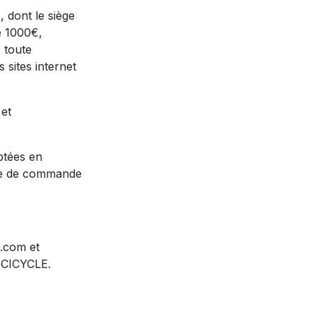
 dont le siège
de 1000€,
 toute
 sites internet
 et
ptées en
ure de commande
e.com et
 ICICYCLE.