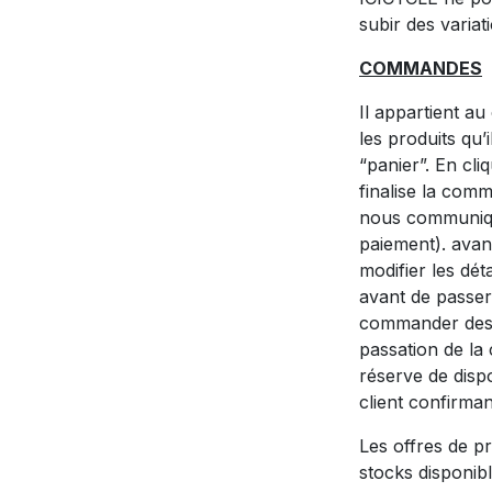
subir des variat
COMMANDES
Il appartient au
les produits qu’
“panier”. En cl
finalise la comm
nous communique
paiement). avan
modifier les dé
avant de passer
commander des p
passation de la
réserve de disp
client confirman
Les offres de pro
stocks disponibl