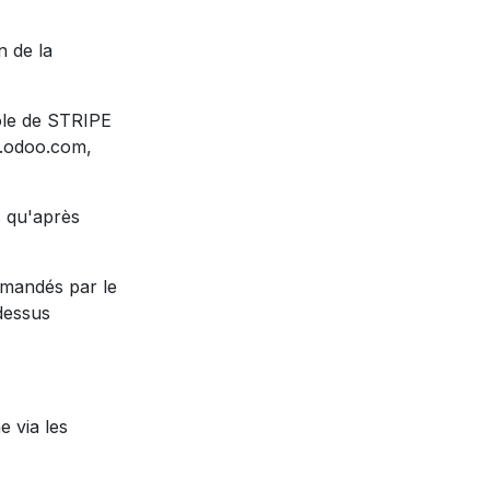
n de la
ole de STRIPE
e.odoo.com,
s qu'après
mmandés par le
-dessus
e via les