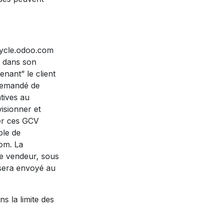
cicycle.odoo.com
ts dans son
nant” le client
 demandé de
tives au
isionner et
ter ces GCV
ble de
com. La
le vendeur, sous
 sera envoyé au
ns la limite des