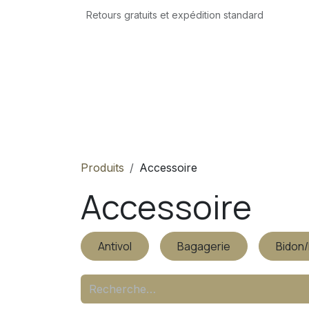
Se rendre au contenu
Retours gratuits et expédition standard
Accueil
Boutique
Atelier
Location
Produits
Accessoire
Accessoire
Antivol
Bagagerie
Bidon