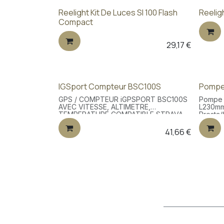
Reelight Kit De Luces Sl 100 Flash
Reelig
Compact
29,17
€
IGSport Compteur BSC100S
Pompe A
GPS / COMPTEUR iGPSPORT BSC100S
Pompe m
AVEC VITESSE, ALTIMETRE,
L230mm
TEMPERATURE COMPATIBLE STRAVA -
Presta/
Option : CAPTEUR CADENCE, VITESSE
ET CARDIO
41,66
€
Autonomie de la batterie : 40 heures
Batterie : 600mAh Ecran 2,6'' Port de
charge : Type-C USB Fonctionnalités
pour le cyclisme Température Cal...