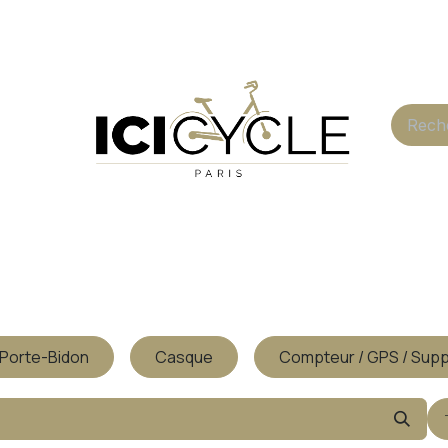
Blog
Boutique
/Porte-Bidon
Casque
Compteur / GPS / Supp