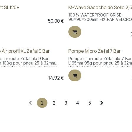
ht SL120+
M-Wave Sacoche de Selle 2,
100% WATERPROOF GRISE
90x90x200mm FIX PAR VELCR
50,00
€
ir profil XL Zefal 9 Bar
Pompe Micro Zefal 7 Bar
ini route Zéfal alu 9 Bar
Pompe mini route Zéfal alu 7 Bar
 108g pour pneu 25 à 32mm
L165mm 95g pour pneu 25 à 32
Schrader avec clip de fixation
Presta/Schrader avec clip de fix
14,92
€
1
2
3
4
5